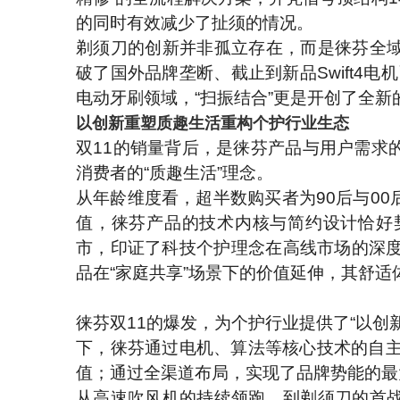
的同时有效减少了扯须的情况。
剃须刀的创新并非孤立存在，而是徕芬全
破了国外品牌垄断、截止到新品Swift4电
电动牙刷领域，“扫振结合”更是开创了全新
以
创新
重塑
质趣生活
重构个护行业生态
双11的销量背后，是徕芬产品与用户需求
消费者的“质趣生活”理念。
从年龄维度看，超半数购买者为90后与0
值，徕芬产品的技术内核与简约设计恰好
市，印证了科技个护理念在高线市场的深度渗
品在“家庭共享”场景下的价值延伸，其舒
徕芬双11的爆发，为个护行业提供了“以
下，徕芬通过电机、算法等核心技术的自主
值；通过全渠道布局，实现了品牌势能的最
从高速吹风机的持续领跑，到剃须刀的首