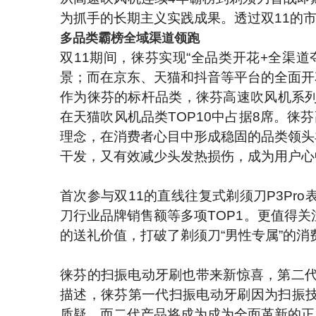
为抓手的长期主义实践成果。透过双11的
多品类霸榜
全域渠道领跑
双11期间，徕芬实现“全品类开花+全渠
景；而在京东、天猫和抖音等平台的全面开
作为徕芬的标杆品类，徕芬高速吹风机系列双
在天猫吹风机品类TOP10中占据8席。徕
理念，在消费者心目中形成稳固的品类领头
干发，又有效减少头发热损伤，成为用户心
首次参与双11的直线往复式剃须刀P3P
刀行业品牌销售额等多项TOP1。更值得
的送礼价值，打破了剃须刀“男性专属”的消
徕芬的扫振电动牙刷也带来新惊喜，第二代
描述，徕芬第一代扫振电动牙刷因为扫振
质疑。而二代产品将成为成为全面革新的正