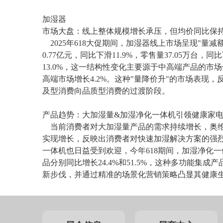
加湿器
市场大盘：线上整体规模增长承压，但均价同比保
2025年618大促期间，加湿器线上市场呈现"量
0.77亿元，同比下滑11.9%，零售量37.05万
13.0%，这一结构性变化主要源于中高端产品的市场份
高端市场增长4.2%。这种"量降价升"的市场表
及型消费向品质型消费的过渡阶段。
产品趋势：大加湿量&加湿净化一体机引领健康家
当前消费者对大加湿量产品的需求持续增长，奥维云网（A
实现增长，反映出消费者对快速加湿解决方案的强
一体机也日益受到欢迎，今年618期间，加湿净化一体
品分别同比增长24.4%和51.5%，这种多功能
新步伐，并通过精准的场景化营销策略凸显其健康