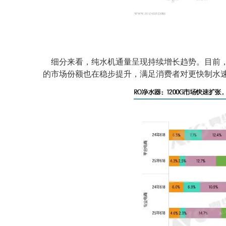
细分来看，纯水机通量呈现持续增长趋势。目前，1000
的市场份额也在稳步提升，满足消费者对更快制水