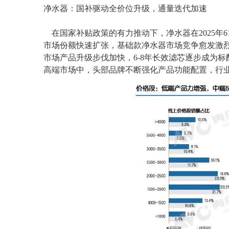
净水器：国补驱动全价位升级，通量迭代加速
在国家补贴政策的有力推动下，净水器在2025年6
市场份额快速扩张，基础款净水器市场竞争愈发激烈，
市场产品升级步伐加快，6-8年长效滤芯逐步成为
高端市场中，头部品牌不断强化产品功能配置，行业