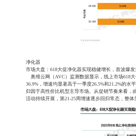
净化器
市场大盘：618大促净化器实现稳健增长，首波爆
奥维云网（AVC）监测数据显示，线上市场618大促期
36.9%，增速均显著高于一季度26.5%和21.2
归因于高性价比机型主导市场。从促销节奏来看，由
活动持续开展，第21-25周增速逐步回归常态，整